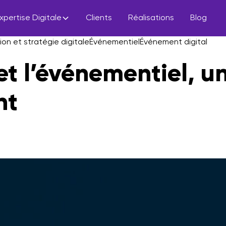
xpertise Digitale
Clients
Réalisations
Blog
n et stratégie digitale
Événementiel
Événement digital
et l’événementiel, u
nt