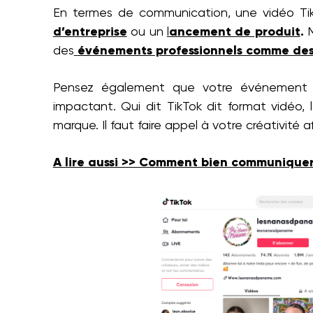
En termes de communication, une vidéo Ti
d’entreprise
ou un
l
ancement de produit
.
M
des
événements professionnels comme des
Pensez également que votre événemen
impactant. Qui dit TikTok dit format vidéo, 
marque. Il faut faire appel à votre créativité
A lire aussi >> Comment bien communique