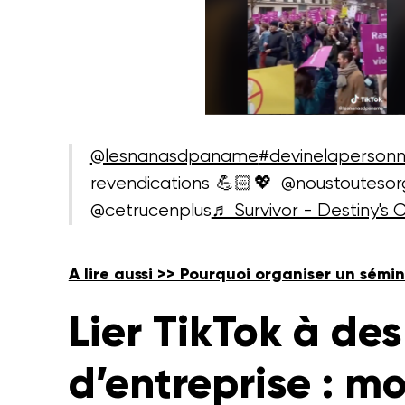
@lesnanasdpaname
#devinelaperson
revendications 💪🏻💖 @noustoutesor
@cetrucenplus
♬ Survivor - Destiny's C
A lire aussi >> Pourquoi organiser un sémi
Lier TikTok à de
d’entreprise : m