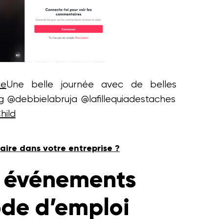
ne
Une belle journée avec de belles
g @debbielabruja @lafillequiadestaches
hild
naire dans votre entreprise ?
s événements
ode d’emploi