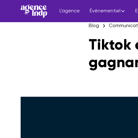
L’agence
Événementiel
E
Blog
Communicatio
Tiktok 
gagna