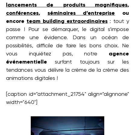
lancements de produits magnifiques
,
conférences
,
séminaires d’entreprise
ou
encore
team building extraordinaires
: tout y
passe ! Pour se démarquer, le digital s’impose
comme une évidence. Dans un océan de
possibilités, difficile de faire les bons choix. Ne
vous inquiétez pas, notre
agence
événementielle
surfant toujours sur les
tendances vous délivre la crème de la crème des
animations digitales !
[caption id="attachment_21754" align="alignnone"
width="640"]