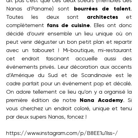
dit pas c’est que ces deux soeurs (membres des
Nanas d'Paname) sont
bourrées de talent
.
Toutes les deux sont
architectes
et
complètement
fans de cuisine
. Elles ont donc
décidé d’ouvrir ensemble un lieu unique où on
peut venir déguster un bon petit plan et repartir
avec un tabouret ! Mi-boutique, mi-restaurant
cet endroit fascinant accueille aussi des
événements privés. Leur décoration aux accents
d’Amérique du Sud et de Scandinavie est le
cadre parfait pour un événement pop et décalé.
On adore tellement ce lieu qu’on y a organisé la
première édition de notre
Nana Academy
. Si
vous cherchez un endroit coloré, unique et tenu
par deux supers Nanas, foncez !
https://www.instagram.com/p/B8EE1u1Iss-/