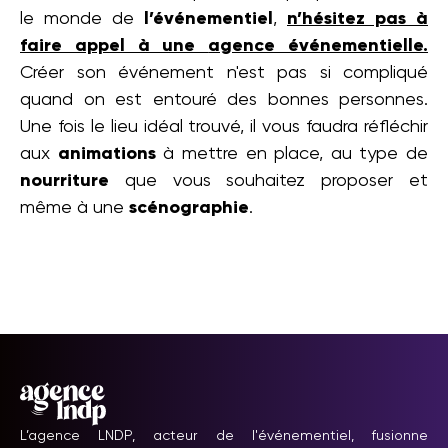
le monde de
l’événementiel
,
n’hésitez pas à
faire appel à une
agence événementielle
.
Créer son événement n'est pas si compliqué
quand on est entouré des bonnes personnes.
Une fois le lieu idéal trouvé, il vous faudra réfléchir
aux
animations
à mettre en place, au type de
nourriture
que vous souhaitez proposer et
même à une
scénographie
.
L’agence LNDP, acteur de l'événementiel, fusionne