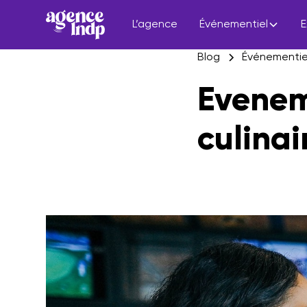
L’agence
Événementiel
E
Blog
Événementie
Evenem
culinai