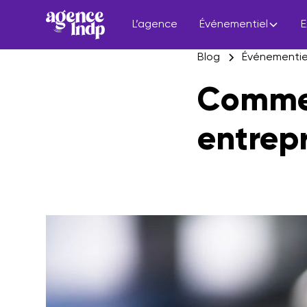
L’agence
Événementiel
E
Blog
Événementie
Commen
entrepr