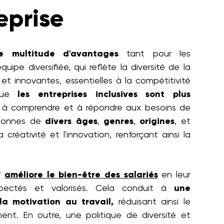
eprise
e multitude d'avantages
tant pour les
uipe diversifiée, qui reflète la diversité de la
 et innovantes, essentielles à la compétitivité
 que
les entreprises inclusives sont plus
é à comprendre et à répondre aux besoins de
ersonnes de
divers âges
,
genres
,
origines
, et
 créativité et l'innovation, renforçant ainsi la
if
améliore le bien-être des salariés
en leur
spectés et valorisés. Cela conduit à
une
a motivation au travail,
réduisant ainsi le
ent. En outre, une politique de diversité et