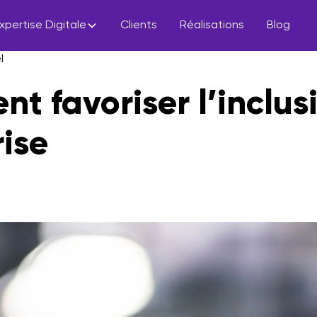
xpertise Digitale
Clients
Réalisations
Blog
l
t favoriser l’inclus
ise