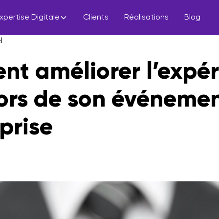
xpertise Digitale
Clients
Réalisations
Blog
l
t améliorer l’expér
lors de son événeme
prise