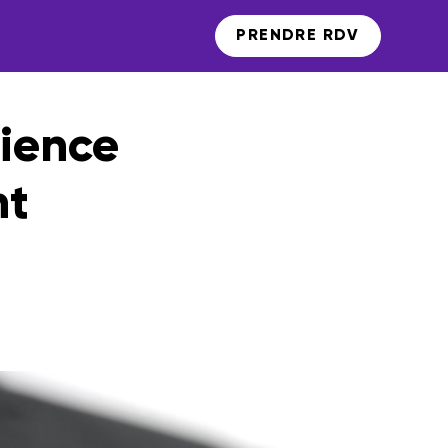
PRENDRE RDV
ience
nt